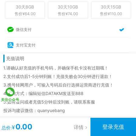
30天8GB
30天10GB
30天15GB
售价¥64.00
售价¥74.00
售价¥110.00
微信支付
支付宝支付
充值说明
1.请确认好充值的手机号码，并确保手机卡没有过期哦！
2.支付成功后1-5分钟到账！充值失败会30分钟进行退款！
3.携号转网用户，可输入号码后自行选择运营商进行充值！
4.查询方式：编辑短信DATAKM发送至888
关注公众号
5.如有疑问或者充值5分钟后没到账，请联系客服
投诉与建议微信：quanyuebang
发现
更多
0.00
登录充值
详情
¥
总价: