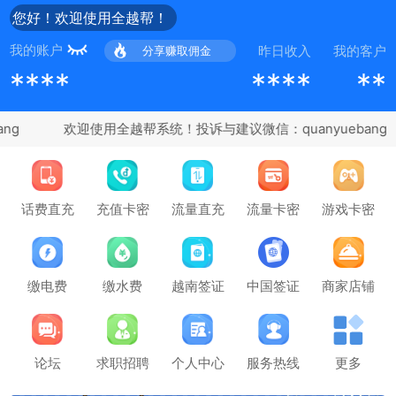
您好！欢迎使用全越帮！
我的账户
昨日收入
我的客户
分享赚取佣金
****
****
**
ng
充值卡密
话费直充
流量直充
流量卡密
游戏卡密
缴电费
缴水费
越南签证
中国签证
商家店铺
论坛
求职招聘
个人中心
服务热线
更多