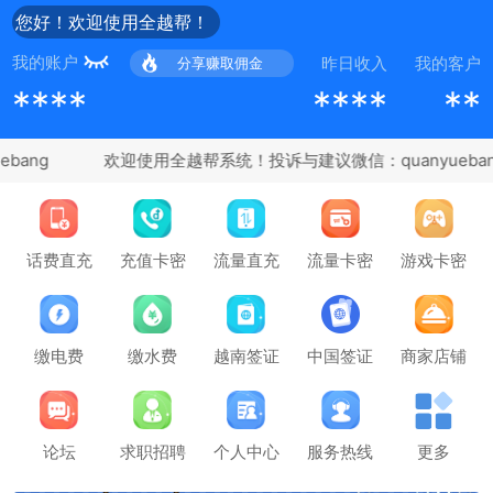
您好！欢迎使用全越帮！
我的账户
昨日收入
我的客户
分享赚取佣金
****
****
**
bang
充值卡密
话费直充
流量直充
流量卡密
游戏卡密
缴电费
缴水费
越南签证
中国签证
商家店铺
论坛
求职招聘
个人中心
服务热线
更多