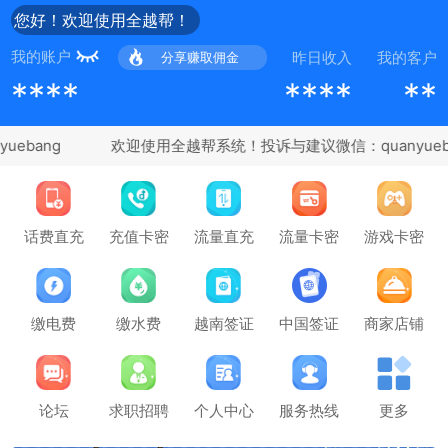
您好！欢迎使用全越帮！
我的账户
昨日收入
我的客户
分享赚取佣金
****
****
**
ebang
充值卡密
话费直充
流量直充
流量卡密
游戏卡密
缴电费
缴水费
越南签证
中国签证
商家店铺
论坛
求职招聘
个人中心
服务热线
更多