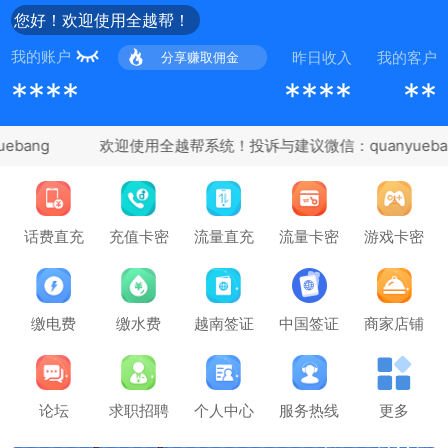
您好！欢迎使用全越帮！
我的账户
昨日收入
我的客户
分享赚取佣金
****
****
**
bang
充值卡密
话费直充
流量直充
流量卡密
游戏卡密
缴电费
缴水费
越南签证
中国签证
商家店铺
论坛
求职招聘
个人中心
服务热线
更多