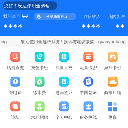
您好！欢迎使用全越帮！
我的账户
昨日收入
我的客户
分享赚取佣金
****
****
**
ng
充值卡密
话费直充
流量直充
流量卡密
游戏卡密
缴电费
缴水费
越南签证
中国签证
商家店铺
论坛
求职招聘
个人中心
服务热线
更多