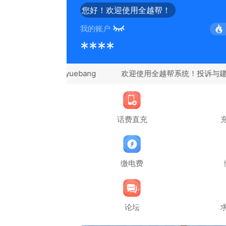
您好！欢迎使用全越帮！
我的账户
****
微信：quanyuebang
话费直充
缴电费
论坛