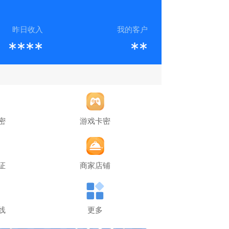
昨日收入
我的客户
****
**
密
游戏卡密
证
商家店铺
线
更多