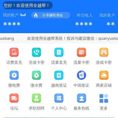
您好！欢迎使用全越帮！
我的账户
昨日收入
我的客户
分享赚取佣金
****
****
**
bang
充值卡密
话费直充
流量直充
流量卡密
游戏卡密
缴电费
缴水费
越南签证
中国签证
商家店铺
论坛
求职招聘
个人中心
服务热线
更多