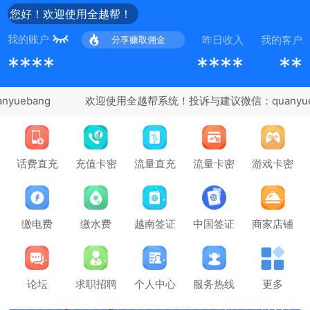
您好！欢迎使用全越帮！
我的账户
昨日收入
我的客户
分享赚取佣金
****
****
**
uebang
充值卡密
话费直充
流量直充
流量卡密
游戏卡密
缴电费
缴水费
越南签证
中国签证
商家店铺
论坛
求职招聘
个人中心
服务热线
更多