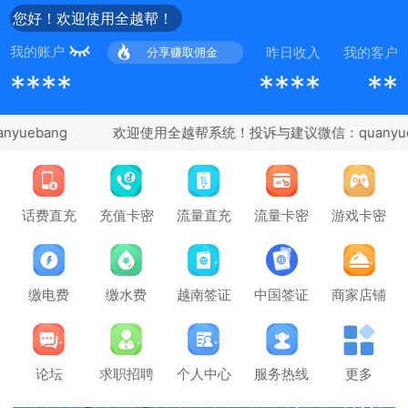
您好！欢迎使用全越帮！
我的账户
昨日收入
我的客户
分享赚取佣金
****
****
**
uebang
充值卡密
话费直充
流量直充
流量卡密
游戏卡密
缴电费
缴水费
越南签证
中国签证
商家店铺
论坛
求职招聘
个人中心
服务热线
更多