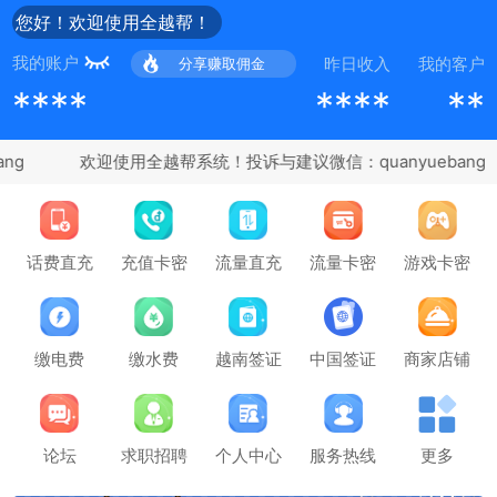
您好！欢迎使用全越帮！
我的账户
昨日收入
我的客户
分享赚取佣金
****
****
**
ng
充值卡密
话费直充
流量直充
流量卡密
游戏卡密
缴电费
缴水费
越南签证
中国签证
商家店铺
论坛
求职招聘
个人中心
服务热线
更多