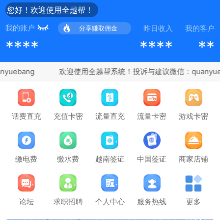
您好！欢迎使用全越帮！
我的账户
昨日收入
我的客户
分享赚取佣金
****
****
**
uebang
充值卡密
话费直充
流量直充
流量卡密
游戏卡密
缴电费
缴水费
越南签证
中国签证
商家店铺
论坛
求职招聘
个人中心
服务热线
更多