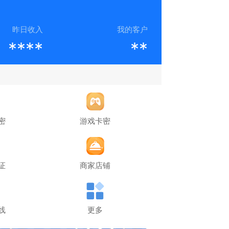
昨日收入
我的客户
****
**
密
游戏卡密
证
商家店铺
线
更多