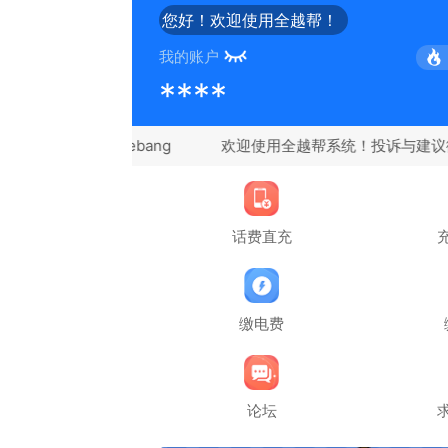
您好！欢迎使用全越帮！
我的账户
****
信：quanyuebang
话费直充
缴电费
论坛