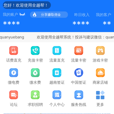
您好！欢迎使用全越帮！
我的账户
昨日收入
我的客户
分享赚取佣金
****
****
**
nyuebang
充值卡密
话费直充
流量直充
流量卡密
游戏卡密
缴电费
缴水费
越南签证
中国签证
商家店铺
论坛
求职招聘
个人中心
服务热线
更多