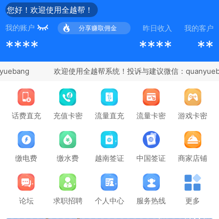
您好！欢迎使用全越帮！
我的账户
昨日收入
我的客户
分享赚取佣金
****
****
**
ebang
充值卡密
话费直充
流量直充
流量卡密
游戏卡密
缴电费
缴水费
越南签证
中国签证
商家店铺
论坛
求职招聘
个人中心
服务热线
更多