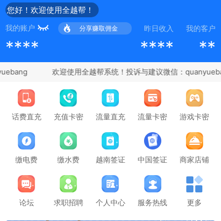
您好！欢迎使用全越帮！
我的账户
昨日收入
我的客户
分享赚取佣金
****
****
**
bang
充值卡密
话费直充
流量直充
流量卡密
游戏卡密
缴电费
缴水费
越南签证
中国签证
商家店铺
论坛
求职招聘
个人中心
服务热线
更多