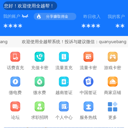
您好！欢迎使用全越帮！
我的账户
昨日收入
我的客户
分享赚取佣金
****
****
**
ng
充值卡密
话费直充
流量直充
流量卡密
游戏卡密
缴电费
缴水费
越南签证
中国签证
商家店铺
论坛
求职招聘
个人中心
服务热线
更多