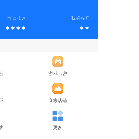
昨日收入
我的客户
****
**
密
游戏卡密
证
商家店铺
线
更多