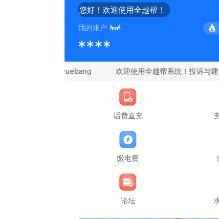
您好！欢迎使用全越帮！
我的账户
****
微信：quanyuebang
话费直充
缴电费
论坛