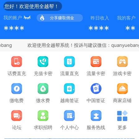
您好！欢迎使用全越帮！
我的账户
昨日收入
我的客户
分享赚取佣金
****
****
**
ang
充值卡密
话费直充
流量直充
流量卡密
游戏卡密
缴电费
缴水费
越南签证
中国签证
商家店铺
论坛
求职招聘
个人中心
服务热线
更多