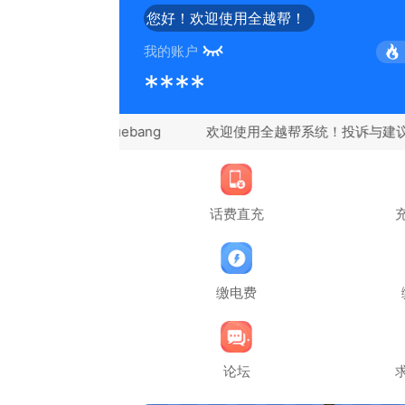
您好！欢迎使用全越帮！
我的账户
****
信：quanyuebang
话费直充
缴电费
论坛