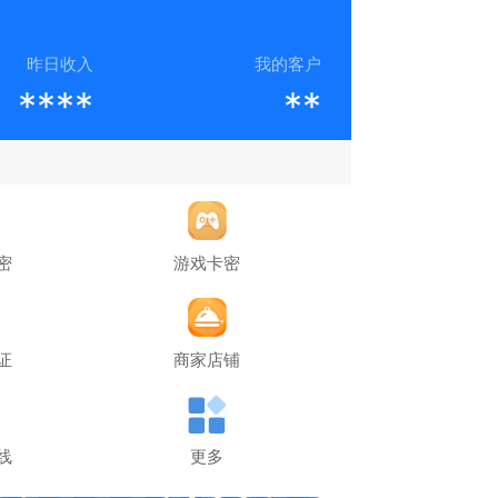
昨日收入
我的客户
****
**
密
游戏卡密
证
商家店铺
线
更多