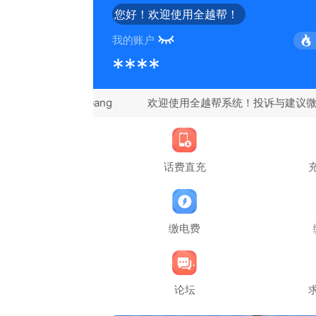
您好！欢迎使用全越帮！
我的账户
****
欢迎使用全越帮系统！投诉与建议微信：qu
话费直充
缴电费
论坛