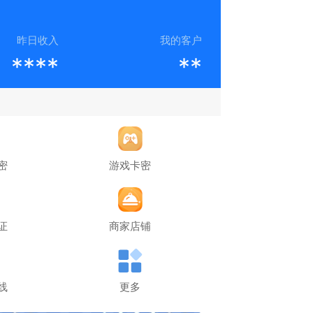
昨日收入
我的客户
****
**
密
游戏卡密
证
商家店铺
线
更多