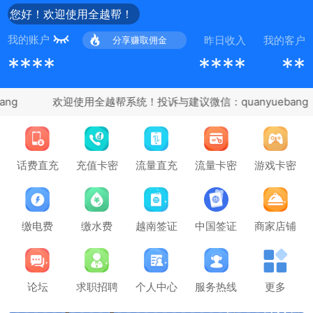
您好！欢迎使用全越帮！
我的账户
昨日收入
我的客户
分享赚取佣金
****
****
**
ng
充值卡密
话费直充
流量直充
流量卡密
游戏卡密
缴电费
缴水费
越南签证
中国签证
商家店铺
论坛
求职招聘
个人中心
服务热线
更多