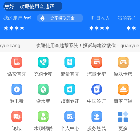
您好！欢迎使用全越帮！
我的账户
昨日收入
我的客户
分享赚取佣金
****
****
**
ebang
充值卡密
话费直充
流量直充
流量卡密
游戏卡密
缴电费
缴水费
越南签证
中国签证
商家店铺
论坛
求职招聘
个人中心
服务热线
更多