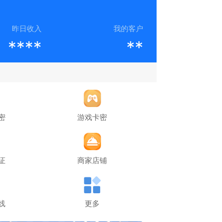
昨日收入
我的客户
****
**
密
游戏卡密
证
商家店铺
线
更多