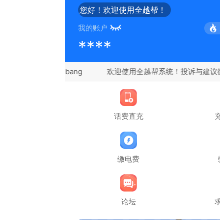
您好！欢迎使用全越帮！
我的账户
****
信：quanyuebang
话费直充
缴电费
论坛