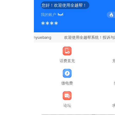
您好！欢迎使用全越帮！
我的账户
****
议微信：quanyuebang
话费直充
缴电费
论坛