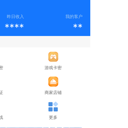
昨日收入
我的客户
****
**
密
游戏卡密
证
商家店铺
线
更多