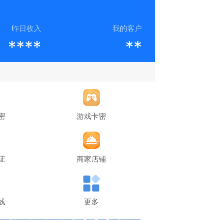
昨日收入
我的客户
****
**
密
游戏卡密
证
商家店铺
线
更多