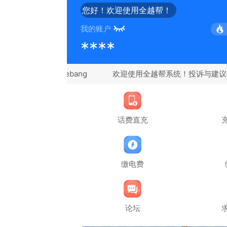
您好！欢迎使用全越帮！
我的账户
****
信：quanyuebang
话费直充
缴电费
论坛