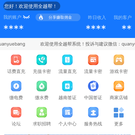
您好！欢迎使用全越帮！
我的账户
昨日收入
我的客户
分享赚取佣金
****
****
**
yuebang
充值卡密
话费直充
流量直充
流量卡密
游戏卡密
缴电费
缴水费
越南签证
中国签证
商家店铺
论坛
求职招聘
个人中心
服务热线
更多