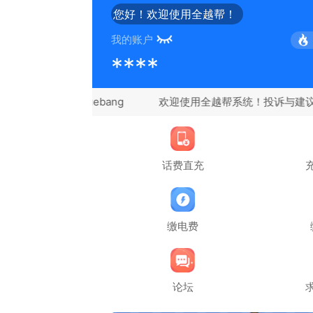
您好！欢迎使用全越帮！
我的账户
****
信：quanyuebang
话费直充
缴电费
论坛