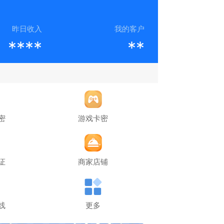
昨日收入
我的客户
****
**
密
游戏卡密
证
商家店铺
线
更多