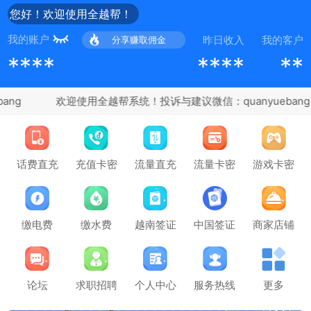
您好！欢迎使用全越帮！
我的账户
昨日收入
我的客户
分享赚取佣金
****
****
**
ang
充值卡密
话费直充
流量直充
流量卡密
游戏卡密
缴电费
缴水费
越南签证
中国签证
商家店铺
论坛
求职招聘
个人中心
服务热线
更多