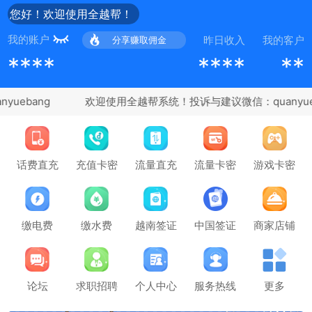
您好！欢迎使用全越帮！
我的账户
昨日收入
我的客户
分享赚取佣金
****
****
**
uebang
充值卡密
话费直充
流量直充
流量卡密
游戏卡密
缴电费
缴水费
越南签证
中国签证
商家店铺
论坛
求职招聘
个人中心
服务热线
更多