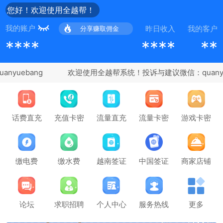
您好！欢迎使用全越帮！
我的账户
昨日收入
我的客户
分享赚取佣金
****
****
**
yuebang
充值卡密
话费直充
流量直充
流量卡密
游戏卡密
缴电费
缴水费
越南签证
中国签证
商家店铺
论坛
求职招聘
个人中心
服务热线
更多