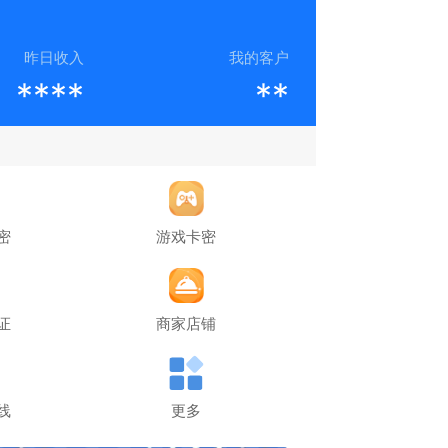
昨日收入
我的客户
****
**
密
游戏卡密
证
商家店铺
线
更多