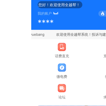
您好！欢迎使用全越帮！
我的账户
****
微信：quanyuebang
话费直充
缴电费
论坛