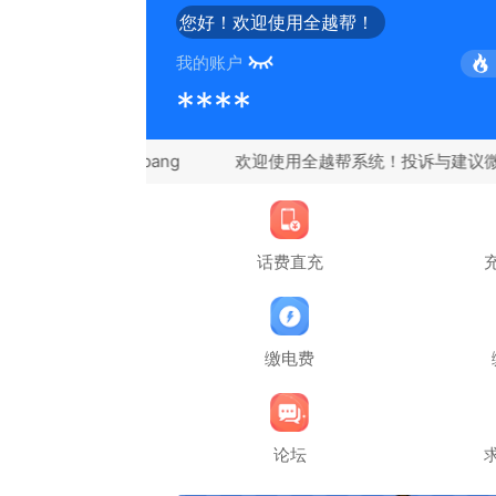
您好！欢迎使用全越帮！
我的账户
****
：quanyuebang
话费直充
缴电费
论坛