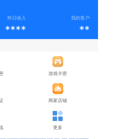
昨日收入
我的客户
****
**
密
游戏卡密
证
商家店铺
线
更多