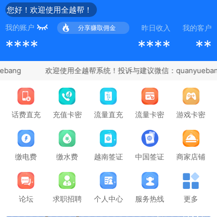
您好！欢迎使用全越帮！
我的账户
昨日收入
我的客户
分享赚取佣金
****
****
**
bang
充值卡密
话费直充
流量直充
流量卡密
游戏卡密
缴电费
缴水费
越南签证
中国签证
商家店铺
论坛
求职招聘
个人中心
服务热线
更多