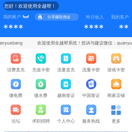
您好！欢迎使用全越帮！
我的账户
昨日收入
我的客户
分享赚取佣金
****
****
**
uebang
充值卡密
话费直充
流量直充
流量卡密
游戏卡密
缴电费
缴水费
越南签证
中国签证
商家店铺
论坛
求职招聘
个人中心
服务热线
更多