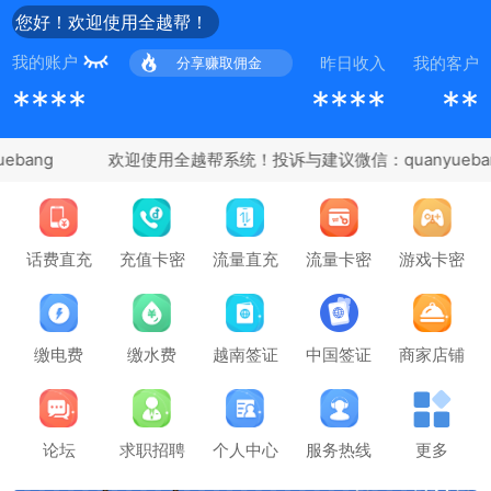
您好！欢迎使用全越帮！
我的账户
昨日收入
我的客户
分享赚取佣金
****
****
**
bang
充值卡密
话费直充
流量直充
流量卡密
游戏卡密
缴电费
缴水费
越南签证
中国签证
商家店铺
论坛
求职招聘
个人中心
服务热线
更多