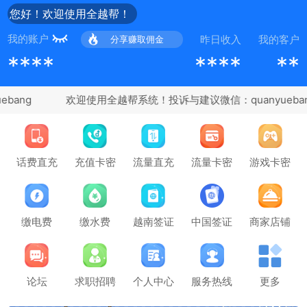
您好！欢迎使用全越帮！
我的账户
昨日收入
我的客户
分享赚取佣金
****
****
**
bang
充值卡密
话费直充
流量直充
流量卡密
游戏卡密
缴电费
缴水费
越南签证
中国签证
商家店铺
论坛
求职招聘
个人中心
服务热线
更多