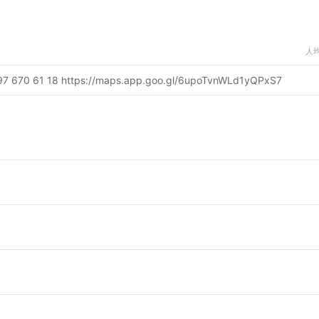
人
7 670 61 18 https://maps.app.goo.gl/6upoTvnWLd1yQPxS7